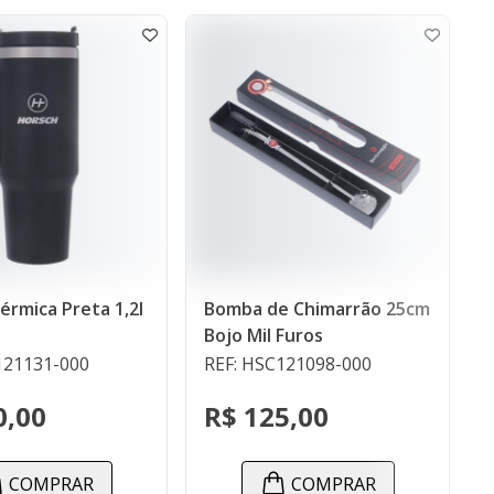
Bomba de Chimarrão 25cm
,2l
Kit Cuia e Bomb
Bojo Mil Furos
Chimarrão
REF: HSC121098-000
REF: HSC121002
R$ 125,00
R$ 195,00
COMPRAR
COM