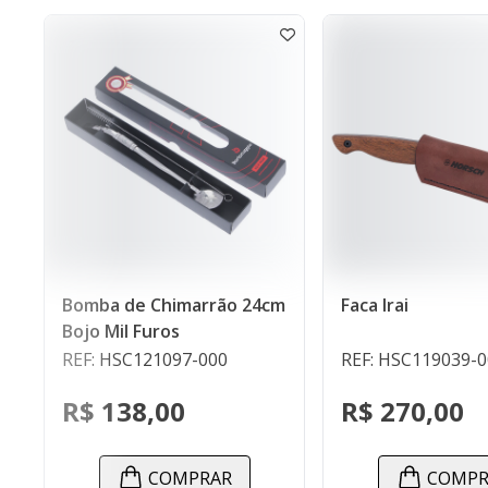
de Chimarrão 24cm
Faca Irai
l Furos
SC121097-000
REF: HSC119039-000
38,00
R$ 270,00
COMPRAR
COMPRAR