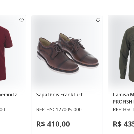
apatênis Frankfurt
Camisa Masculina UV
PROFISHING
EF: HSC127005-000
REF: HSC105094-000
R$ 410,00
R$ 435,00