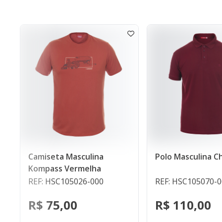
Polo Masculina Chemnitz
 Masculina
S
Vermelha
REF: HSC105070-000
105026-000
R
R$ 110,00
00