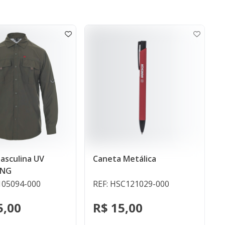
Caneta Metálica
Carrinho Trator In
em 1
REF: HSC121029-000
REF: HSC150012-0
R$ 15,00
R$ 1.165,00