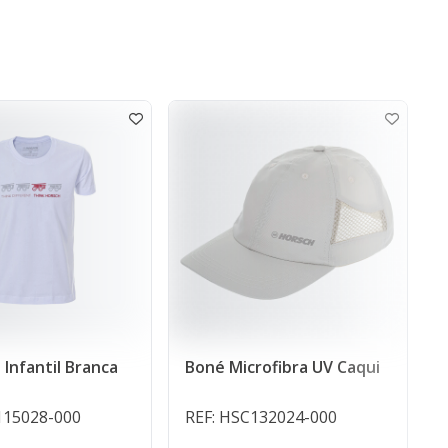
Boné Microfibra UV Caqui
Camiseta Infantil E
Vermelha
REF: HSC132024-000
REF: HSC115007-000