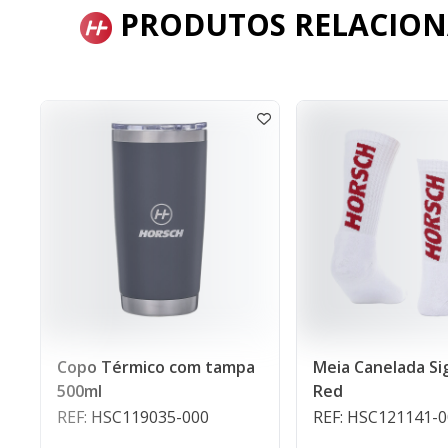
PRODUTOS RELACIO
co com tampa
Meia Canelada Signature
Cam
Red
Br
9035-000
REF: HSC121141-000
REF