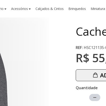
rio
Acessórios
Calçados & Cintos
Brinquedos
Miniatura
Cach
REF:
HSC121135-
R$ 55
A
Quantidade