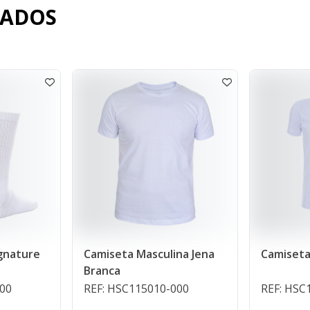
NADOS
iseta Masculina Jena
Camiseta Infantil Branca
anca
: HSC115010-000
REF: HSC115028-000