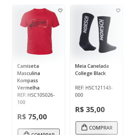
seta
Meia Canelada
Camiseta
ulina
College Black
Masculina Fu
ass
Ground
elha
REF: HSC121143-
REF: HSC1050
 HSC105026-
000
000
R$ 35,00
R$ 75,00
75,00
COMPRAR
COMPR
COMPRAR