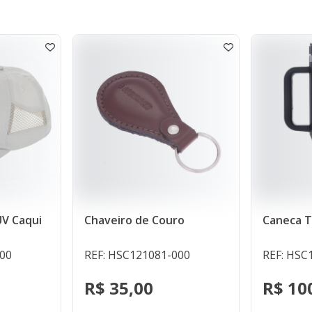
ro de Couro
Caneca Térmica Preta 1,2l
SC121081-000
REF: HSC121131-000
5,00
R$ 100,00