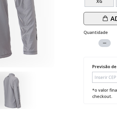
XG
A
Quantidade
Previsão de
*o valor fin
checkout.