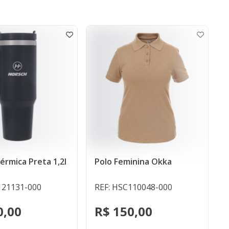
Camisa Social Masculin
Polo Feminina Okka
Duisburgo
REF: HSC105066-000
REF: HSC110048-000
R$ 228,00
R$ 150,00