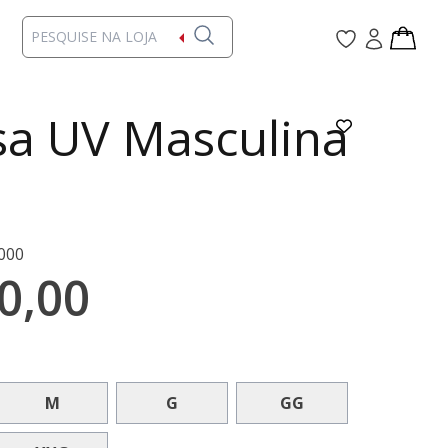
a UV Masculina
000
0,00
M
G
GG