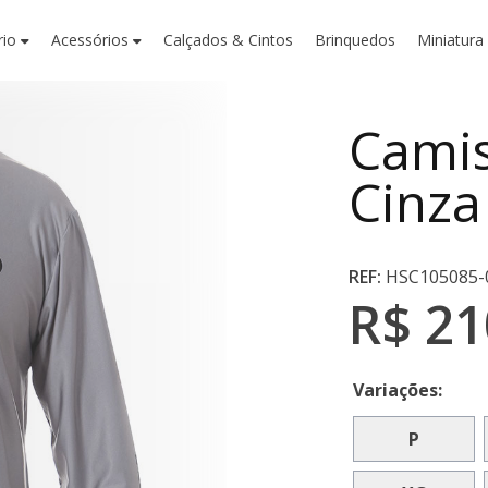
rio
Acessórios
Calçados & Cintos
Brinquedos
Miniatura
Camis
Cinza
REF:
HSC105085-
R$ 21
Variações:
P