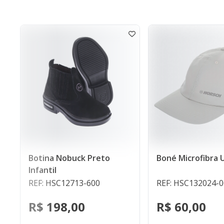
Chavei
 Preto
Boné Microfibra UV Caqui
REF: H
-600
REF: HSC132024-000
R$ 3
R$ 60,00