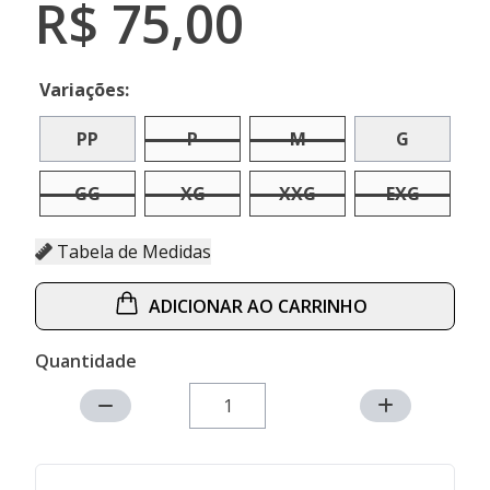
R$ 75,00
Variações:
PP
P
M
G
GG
XG
XXG
EXG
Tabela de Medidas
ADICIONAR AO CARRINHO
Quantidade