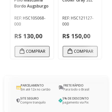
Cooler Gray 32L
Bordo Augsburgo
REF: HSC105068-
REF: HSC121127-
000
000
R$ 130,00
R$ 150,00
COMPRAR
COMPRAR
PARCELAMENTO
FRETE RÁPIDO
Em até 12x no cartão
Para todo o Brasil
SITE SEGURO
5% DE DESCONTO
Compre tranquilo
pagamento via Pix