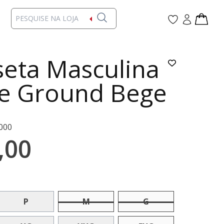
eta Masculina
re Ground Bege
000
,00
P
M
G