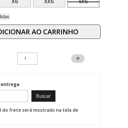
XG
XXG
EXG
e Medidas
DICIONAR AO CARRINHO
 entrega
Buscar
al do frete será mostrado na tela de