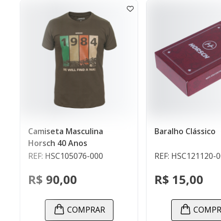
miseta Masculina
Baralho Clássico
rsch 40 Anos
F: HSC105076-000
REF: HSC121120-000
$ 90,00
R$ 15,00
COMPRAR
COMPRAR