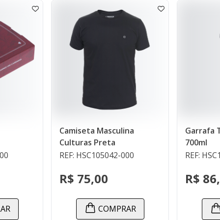
Camiseta Masculina
Garrafa Térmica I
Culturas Preta
700ml
REF: HSC105042-000
REF: HSC119037-00
R$ 75,00
R$ 86,00
COMPRAR
COMPRA