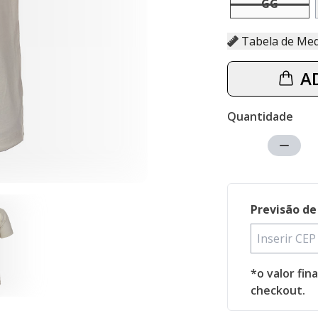
GG
Tabela d
A
Quantidade
Previsão de
*o valor fin
checkout.