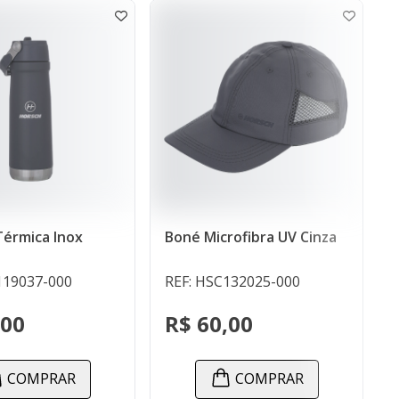
nox
Boné Microfibra UV Cinza
Jaqueta F
HORSCH
0
REF: HSC132025-000
REF: HSC1
R$ 60,00
R$ 465
R
COMPRAR