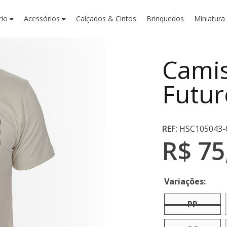
rio
Acessórios
Calçados & Cintos
Brinquedos
Miniatura
Camis
Futu
REF:
HSC105043-
R$ 75
Variações:
PP