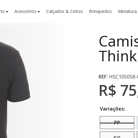
rio
Acessórios
Calçados & Cintos
Brinquedos
Miniatura
Camis
Think
REF:
HSC105058-
R$ 75
Variações:
PP