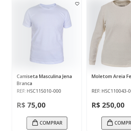
sculina Jena
Moletom Areia Feminino
Blo
DC 
5010-000
REF: HSC110043-000
REF
0
R$ 250,00
R$
OMPRAR
COMPRAR