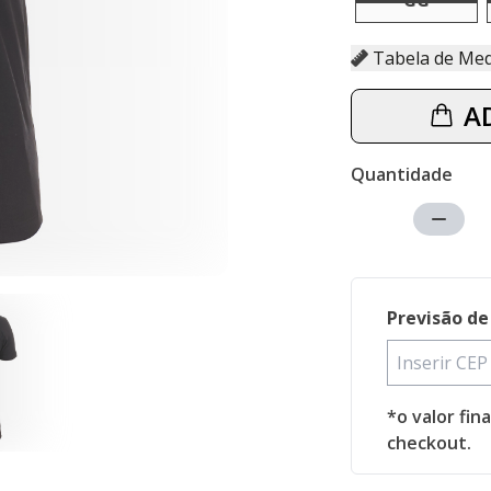
GG
Tabela d
A
Quantidade
Previsão de
*o valor fin
checkout.