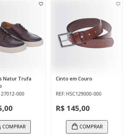
Cinto em Couro
Botina Nobuck Car
Infantil
REF: HSC129000-000
REF: HSC12713-100
R$ 145,00
R$ 198,00
COMPRAR
COMPRA