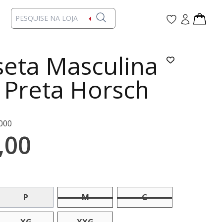
eta Masculina
 Preta Horsch
000
,00
P
M
G