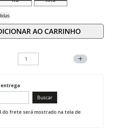
XG
XXG
e Medidas
DICIONAR AO CARRINHO
 entrega
Buscar
al do frete será mostrado na tela de