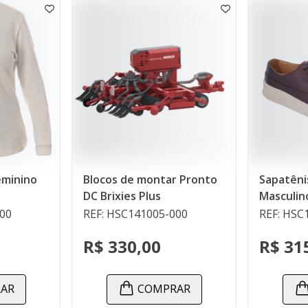
cos de montar Pronto
Sapatênis Natur Trufa
Brixies Plus
Masculino
: HSC141005-000
REF: HSC127012-000
 330,00
R$ 315,00
COMPRAR
COMPRAR