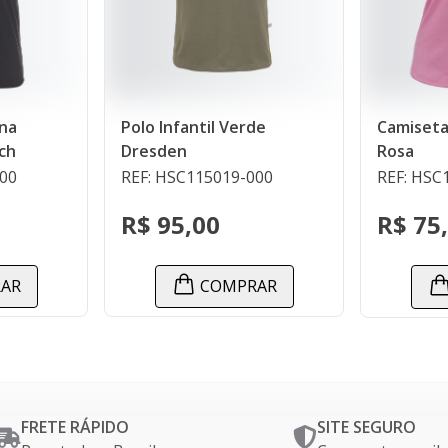
de
Camiseta Feminina Hesse
Bota FEM
Rosa
000
REF: HSC110022-000
REF: HSC
R$ 75,00
R$ 39
AR
COMPRAR
FRETE RÁPIDO
SITE SEGURO