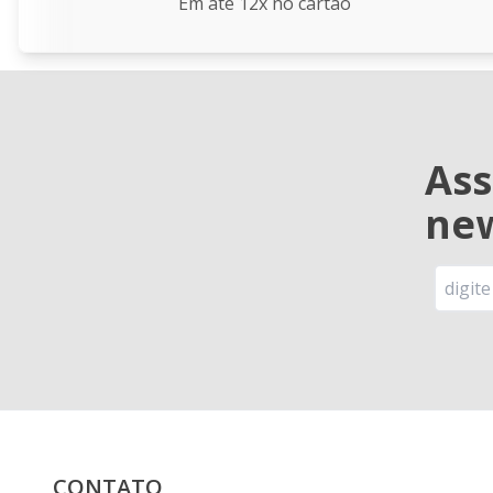
Em até 12x no cartão
Ass
new
CONTATO