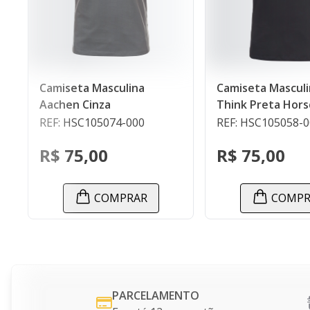
Camiseta Masculina
Polo Infantil Ver
Think Preta Horsch
Dresden
REF: HSC105058-000
REF: HSC115019-
R$ 75,00
R$ 95,00
COMPRAR
COMPR
PARCELAMENTO