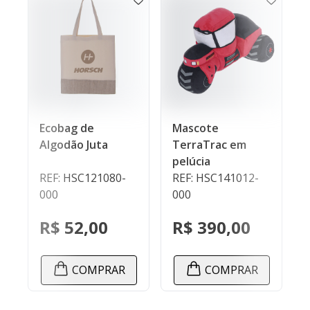
cobag de
Mascote
Camisa de
lgodão Juta
TerraTrac em
UV+50 - E
pelúcia
Limitada
EF: HSC121080-
REF: HSC141012-
REF: HSC1
00
000
000
$ 52,00
R$ 390,00
R$ 435
COMPRAR
COMPRAR
CO