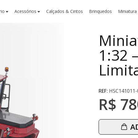
rio
Acessórios
Calçados & Cintos
Brinquedos
Miniatura
Minia
1:32 
Limit
REF:
HSC141011-
R$ 78
A