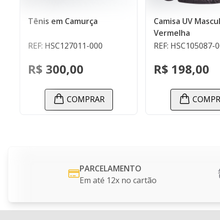
ça
Camisa UV Masculina
Camiset
Vermelha
Bremen 
000
REF: HSC105087-000
REF: HS
R$ 198,00
R$ 75
RAR
COMPRAR
PARCELAMENTO
Em até 12x no cartão