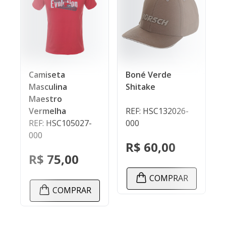
Camiseta
Boné Verde
Moc
Masculina
Shitake
No
Maestro
Vermelha
REF: HSC132026-
REF
REF: HSC105027-
000
00
000
R$ 60,00
R$
R$ 75,00
COMPRAR
COMPRAR